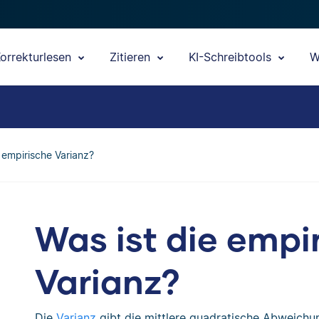
orrekturlesen
Zitieren
KI-Schreibtools
W
e empirische Varianz?
Was ist die empi
Varianz?
Die
Varianz
gibt die mittlere quadratische Abweich