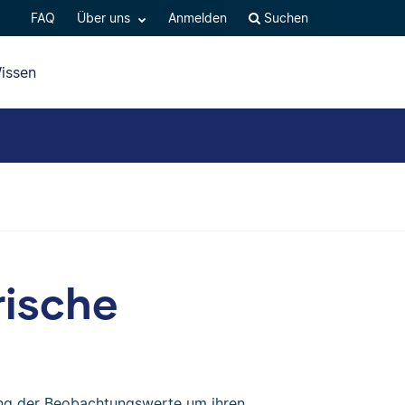
FAQ
Über uns
Anmelden
Suchen
issen
rische
ung der Beobachtungswerte um ihren