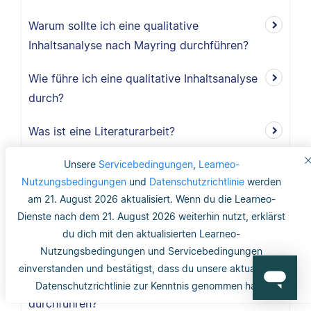
Warum sollte ich eine qualitative
Inhaltsanalyse nach Mayring durchführen?
Wie führe ich eine qualitative Inhaltsanalyse
durch?
Was ist eine Literaturarbeit?
Wie ist eine Literaturarbeit aufgebaut?
Unsere
Servicebedingungen
,
Learneo-
Nutzungsbedingungen
und
Datenschutzrichtlinie
werden
Was ist eine Gruppendiskussion?
am 21. August 2026 aktualisiert. Wenn du die Learneo-
Dienste nach dem 21. August 2026 weiterhin nutzt, erklärst
Wie viele Teilnehmer sollte eine
du dich mit den aktualisierten Learneo-
Gruppendiskussion haben?
Nutzungsbedingungen und Servicebedingungen
einverstanden und bestätigst, dass du unsere aktualisierte
Warum sollte ich eine Gruppendiskussion
Datenschutzrichtlinie zur Kenntnis genommen hast.
durchführen?