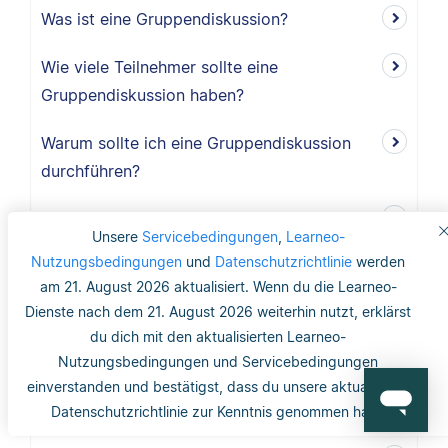
Was ist eine Gruppendiskussion?
Wie viele Teilnehmer sollte eine
Gruppendiskussion haben?
Warum sollte ich eine Gruppendiskussion
durchführen?
Wie lang ist der Methodikteil?
Unsere
Servicebedingungen
,
Learneo-
Nutzungsbedingungen
und
Datenschutzrichtlinie
werden
Was bedeutet deduktiv und induktiv?
am 21. August 2026 aktualisiert. Wenn du die Learneo-
Dienste nach dem 21. August 2026 weiterhin nutzt, erklärst
Was bedeutet induktiv?
du dich mit den aktualisierten Learneo-
Was bedeutet deduktiv?
Nutzungsbedingungen und Servicebedingungen
einverstanden und bestätigst, dass du unsere aktualisierte
Was ist Validität?
Datenschutzrichtlinie zur Kenntnis genommen hast.