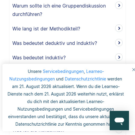
Warum sollte ich eine Gruppendiskussion
durchführen?
Wie lang ist der Methodikteil?
Was bedeutet deduktiv und induktiv?
Was bedeutet induktiv?
Unsere
Servicebedingungen
,
Learneo-
Was bedeutet deduktiv?
Nutzungsbedingungen
und
Datenschutzrichtlinie
werden
Was ist Validität?
am 21. August 2026 aktualisiert. Wenn du die Learneo-
Dienste nach dem 21. August 2026 weiterhin nutzt, erklärst
Was ist interne Validität?
du dich mit den aktualisierten Learneo-
Nutzungsbedingungen und Servicebedingungen
Was versteht man unter Validität?
einverstanden und bestätigst, dass du unsere aktualisierte
Datenschutzrichtlinie zur Kenntnis genommen hast.
Was ist die Reliabilität?