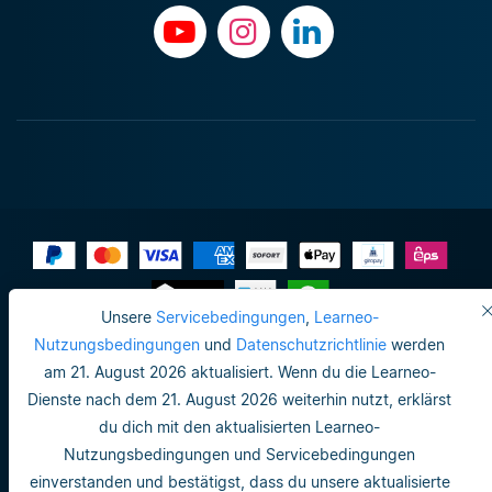
Unsere
Servicebedingungen
,
Learneo-
Impressum
Nutzungsbedingungen
und
Datenschutzrichtlinie
werden
am 21. August 2026 aktualisiert. Wenn du die Learneo-
Datenschutzrichtlinie
Dienste nach dem 21. August 2026 weiterhin nutzt, erklärst
Do not sell or share my personal info
du dich mit den aktualisierten Learneo-
Nutzungsbedingungen und Servicebedingungen
Nutzungsbedingungen
einverstanden und bestätigst, dass du unsere aktualisierte