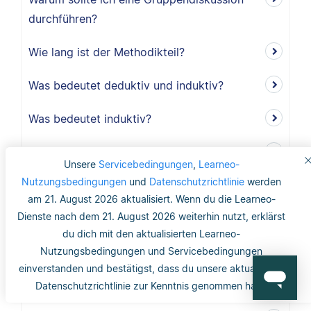
durchführen?
Wie lang ist der Methodikteil?
Was bedeutet deduktiv und induktiv?
Was bedeutet induktiv?
Was bedeutet deduktiv?
Unsere
Servicebedingungen
,
Learneo-
Nutzungsbedingungen
und
Datenschutzrichtlinie
werden
Was ist Validität?
am 21. August 2026 aktualisiert. Wenn du die Learneo-
Dienste nach dem 21. August 2026 weiterhin nutzt, erklärst
Was ist interne Validität?
du dich mit den aktualisierten Learneo-
Was versteht man unter Validität?
Nutzungsbedingungen und Servicebedingungen
einverstanden und bestätigst, dass du unsere aktualisierte
Was ist die Reliabilität?
Datenschutzrichtlinie zur Kenntnis genommen hast.