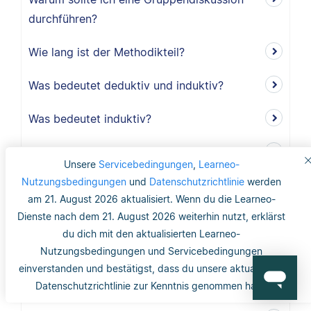
durchführen?
Wie lang ist der Methodikteil?
Was bedeutet deduktiv und induktiv?
Was bedeutet induktiv?
Was bedeutet deduktiv?
Unsere
Servicebedingungen
,
Learneo-
Nutzungsbedingungen
und
Datenschutzrichtlinie
werden
Was ist Validität?
am 21. August 2026 aktualisiert. Wenn du die Learneo-
Dienste nach dem 21. August 2026 weiterhin nutzt, erklärst
Was ist interne Validität?
du dich mit den aktualisierten Learneo-
Was versteht man unter Validität?
Nutzungsbedingungen und Servicebedingungen
einverstanden und bestätigst, dass du unsere aktualisierte
Was ist die Reliabilität?
Datenschutzrichtlinie zur Kenntnis genommen hast.