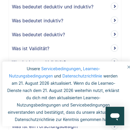
Was bedeutet deduktiv und induktiv?
Was bedeutet induktiv?
Was bedeutet deduktiv?
Was ist Validität?
Was ist interne Validität?
Unsere
Servicebedingungen
,
Learneo-
Nutzungsbedingungen
Was versteht man unter Validität?
und
Datenschutzrichtlinie
werden
am 21. August 2026 aktualisiert. Wenn du die Learneo-
Was ist die Reliabilität?
Dienste nach dem 21. August 2026 weiterhin nutzt, erklärst
du dich mit den aktualisierten Learneo-
Was ist mit dem Gütekriterium der
Nutzungsbedingungen und Servicebedingungen
Objektivität gemeint?
einverstanden und bestätigst, dass du unsere aktualisierte
Datenschutzrichtlinie zur Kenntnis genommen hast.
Was ist ein Forschungsdesign?