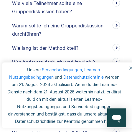
Wie viele Teilnehmer sollte eine
Gruppendiskussion haben?
Warum sollte ich eine Gruppendiskussion
durchführen?
Wie lang ist der Methodikteil?
Was bedeutet deduktiv und induktiv?
Unsere
Servicebedingungen
,
Learneo-
Was bedeutet induktiv?
Nutzungsbedingungen
und
Datenschutzrichtlinie
werden
am 21. August 2026 aktualisiert. Wenn du die Learneo-
Was bedeutet deduktiv?
Dienste nach dem 21. August 2026 weiterhin nutzt, erklärst
du dich mit den aktualisierten Learneo-
Was ist Validität?
Nutzungsbedingungen und Servicebedingungen
einverstanden und bestätigst, dass du unsere aktualisierte
Was ist interne Validität?
Datenschutzrichtlinie zur Kenntnis genommen hast.