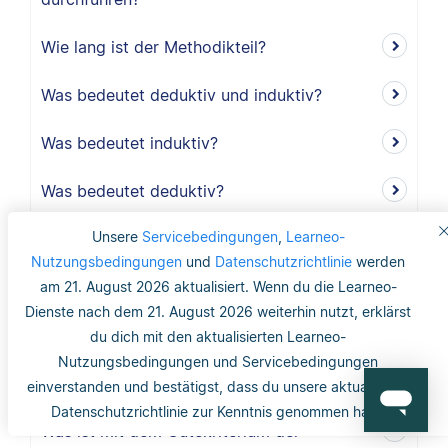
Wie lang ist der Methodikteil?
Was bedeutet deduktiv und induktiv?
Was bedeutet induktiv?
Was bedeutet deduktiv?
Unsere
Servicebedingungen
,
Learneo-
Was ist Validität?
Nutzungsbedingungen
und
Datenschutzrichtlinie
werden
Was ist interne Validität?
am 21. August 2026 aktualisiert. Wenn du die Learneo-
Dienste nach dem 21. August 2026 weiterhin nutzt, erklärst
Was versteht man unter Validität?
du dich mit den aktualisierten Learneo-
Nutzungsbedingungen und Servicebedingungen
Was ist die Reliabilität?
einverstanden und bestätigst, dass du unsere aktualisierte
Datenschutzrichtlinie zur Kenntnis genommen hast.
Was ist mit dem Gütekriterium der