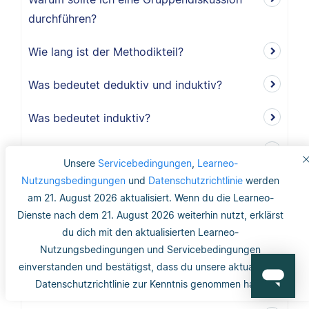
durchführen?
Wie lang ist der Methodikteil?
Was bedeutet deduktiv und induktiv?
Was bedeutet induktiv?
Was bedeutet deduktiv?
Unsere
Servicebedingungen
,
Learneo-
Nutzungsbedingungen
und
Datenschutzrichtlinie
werden
Was ist Validität?
am 21. August 2026 aktualisiert. Wenn du die Learneo-
Dienste nach dem 21. August 2026 weiterhin nutzt, erklärst
Was ist interne Validität?
du dich mit den aktualisierten Learneo-
Was versteht man unter Validität?
Nutzungsbedingungen und Servicebedingungen
einverstanden und bestätigst, dass du unsere aktualisierte
Was ist die Reliabilität?
Datenschutzrichtlinie zur Kenntnis genommen hast.