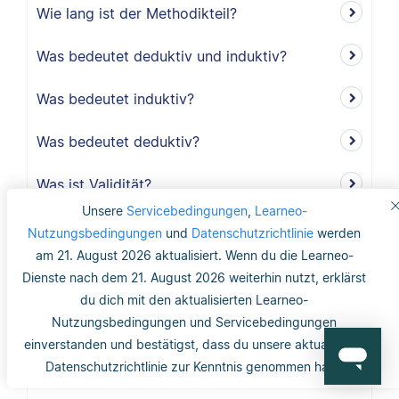
Wie lang ist der Methodikteil?
Was bedeutet deduktiv und induktiv?
Was bedeutet induktiv?
Was bedeutet deduktiv?
Was ist Validität?
Unsere
Servicebedingungen
,
Learneo-
Was ist interne Validität?
Nutzungsbedingungen
und
Datenschutzrichtlinie
werden
am 21. August 2026 aktualisiert. Wenn du die Learneo-
Was versteht man unter Validität?
Dienste nach dem 21. August 2026 weiterhin nutzt, erklärst
du dich mit den aktualisierten Learneo-
Was ist die Reliabilität?
Nutzungsbedingungen und Servicebedingungen
einverstanden und bestätigst, dass du unsere aktualisierte
Was ist mit dem Gütekriterium der
Datenschutzrichtlinie zur Kenntnis genommen hast.
Objektivität gemeint?