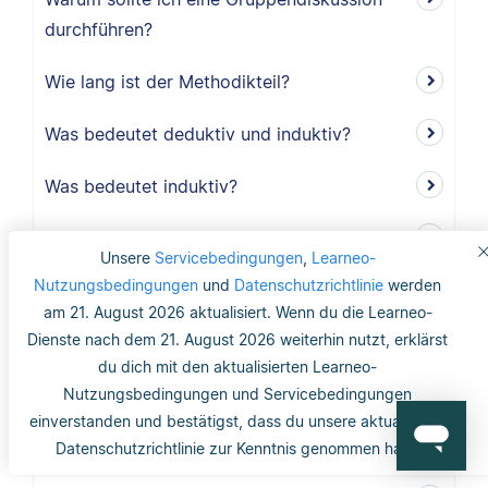
durchführen?
Wie lang ist der Methodikteil?
Was bedeutet deduktiv und induktiv?
Was bedeutet induktiv?
Was bedeutet deduktiv?
Unsere
Servicebedingungen
,
Learneo-
Nutzungsbedingungen
und
Datenschutzrichtlinie
werden
Was ist Validität?
am 21. August 2026 aktualisiert. Wenn du die Learneo-
Dienste nach dem 21. August 2026 weiterhin nutzt, erklärst
Was ist interne Validität?
du dich mit den aktualisierten Learneo-
Was versteht man unter Validität?
Nutzungsbedingungen und Servicebedingungen
einverstanden und bestätigst, dass du unsere aktualisierte
Was ist die Reliabilität?
Datenschutzrichtlinie zur Kenntnis genommen hast.