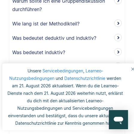
Warum sollte ich eine Gruppendiskussion
durchführen?
Wie lang ist der Methodikteil?
Was bedeutet deduktiv und induktiv?
Was bedeutet induktiv?
Was bedeutet deduktiv?
Unsere
Servicebedingungen
,
Learneo-
Nutzungsbedingungen
und
Datenschutzrichtlinie
werden
Was ist Validität?
am 21. August 2026 aktualisiert. Wenn du die Learneo-
Dienste nach dem 21. August 2026 weiterhin nutzt, erklärst
Was ist interne Validität?
du dich mit den aktualisierten Learneo-
Nutzungsbedingungen und Servicebedingungen
Was versteht man unter Validität?
einverstanden und bestätigst, dass du unsere aktualisierte
Datenschutzrichtlinie zur Kenntnis genommen hast.
Was ist die Reliabilität?