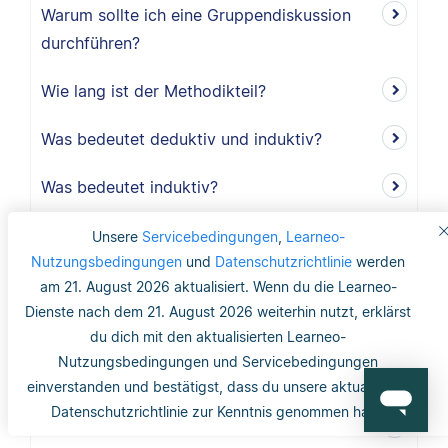
Warum sollte ich eine Gruppendiskussion
durchführen?
Wie lang ist der Methodikteil?
Was bedeutet deduktiv und induktiv?
Was bedeutet induktiv?
Was bedeutet deduktiv?
Unsere
Servicebedingungen
,
Learneo-
Nutzungsbedingungen
und
Datenschutzrichtlinie
werden
Was ist Validität?
am 21. August 2026 aktualisiert. Wenn du die Learneo-
Dienste nach dem 21. August 2026 weiterhin nutzt, erklärst
Was ist interne Validität?
du dich mit den aktualisierten Learneo-
Nutzungsbedingungen und Servicebedingungen
Was versteht man unter Validität?
einverstanden und bestätigst, dass du unsere aktualisierte
Datenschutzrichtlinie zur Kenntnis genommen hast.
Was ist die Reliabilität?