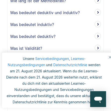
Wie lang ist der Methodikteil?
Was bedeutet deduktiv und induktiv?
Was bedeutet induktiv?
Was bedeutet deduktiv?
Was ist Validität?
Unsere
Servicebedingungen
,
Learneo-
Was ist interne Validität?
Nutzungsbedingungen
und
Datenschutzrichtlinie
werden
am 21. August 2026 aktualisiert. Wenn du die Learneo-
Was versteht man unter Validität?
Dienste nach dem 21. August 2026 weiterhin nutzt, erklärst
du dich mit den aktualisierten Learneo-
Was ist die Reliabilität?
Nutzungsbedingungen und Servicebedingungen
Was ist mit dem Gütekriterium der
einverstanden und bestätigst, dass du unsere aktualisierte
Datenschutzrichtlinie zur Kenntnis genommen hast.
Objektivität gemeint?