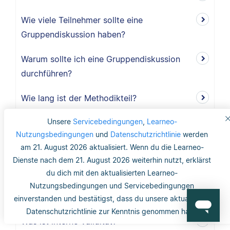
Wie viele Teilnehmer sollte eine
Gruppendiskussion haben?
Warum sollte ich eine Gruppendiskussion
durchführen?
Wie lang ist der Methodikteil?
Unsere
Servicebedingungen
,
Learneo-
Was bedeutet deduktiv und induktiv?
Nutzungsbedingungen
und
Datenschutzrichtlinie
werden
Was bedeutet induktiv?
am 21. August 2026 aktualisiert. Wenn du die Learneo-
Dienste nach dem 21. August 2026 weiterhin nutzt, erklärst
Was bedeutet deduktiv?
du dich mit den aktualisierten Learneo-
Nutzungsbedingungen und Servicebedingungen
Was ist Validität?
einverstanden und bestätigst, dass du unsere aktualisierte
Datenschutzrichtlinie zur Kenntnis genommen hast.
Was ist interne Validität?