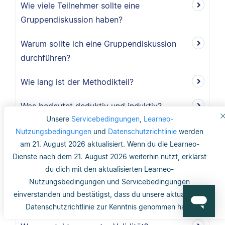
Wie viele Teilnehmer sollte eine
Gruppendiskussion haben?
Warum sollte ich eine Gruppendiskussion
durchführen?
Wie lang ist der Methodikteil?
Was bedeutet deduktiv und induktiv?
Unsere
Servicebedingungen
,
Learneo-
Was bedeutet induktiv?
Nutzungsbedingungen
und
Datenschutzrichtlinie
werden
am 21. August 2026 aktualisiert. Wenn du die Learneo-
Was bedeutet deduktiv?
Dienste nach dem 21. August 2026 weiterhin nutzt, erklärst
du dich mit den aktualisierten Learneo-
Was ist Validität?
Nutzungsbedingungen und Servicebedingungen
einverstanden und bestätigst, dass du unsere aktualisierte
Was ist interne Validität?
Datenschutzrichtlinie zur Kenntnis genommen hast.