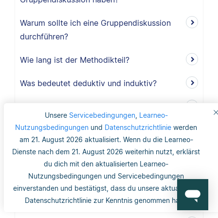
Warum sollte ich eine Gruppendiskussion
durchführen?
Wie lang ist der Methodikteil?
Was bedeutet deduktiv und induktiv?
Was bedeutet induktiv?
Unsere
Servicebedingungen
,
Learneo-
Nutzungsbedingungen
und
Datenschutzrichtlinie
werden
Was bedeutet deduktiv?
am 21. August 2026 aktualisiert. Wenn du die Learneo-
Dienste nach dem 21. August 2026 weiterhin nutzt, erklärst
Was ist Validität?
du dich mit den aktualisierten Learneo-
Was ist interne Validität?
Nutzungsbedingungen und Servicebedingungen
einverstanden und bestätigst, dass du unsere aktualisierte
Was versteht man unter Validität?
Datenschutzrichtlinie zur Kenntnis genommen hast.