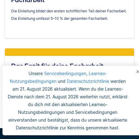
Die Einleitung bildet den ersten schriftlichen Teil deiner Facharbeit.
Die Einleitung umfasst 5–10 % der gesamten Facharbeit.
Das Fazit für deine Facharbeit
schreiben
Unsere
Servicebedingungen
,
Learneo-
Nutzungsbedingungen
und
Datenschutzrichtlinie
werden
Im Fazit fasst du die zentralen Ergebnisse deiner Facharbeit
am 21. August 2026 aktualisiert. Wenn du die Learneo-
zusammen. Wir empfehlen, das Fazit in Anlehnung an die Einleitung
Dienste nach dem 21. August 2026 weiterhin nutzt, erklärst
zu schreiben.
du dich mit den aktualisierten Learneo-
Nutzungsbedingungen und Servicebedingungen
einverstanden und bestätigst, dass du unsere aktualisierte
Datenschutzrichtlinie zur Kenntnis genommen hast.