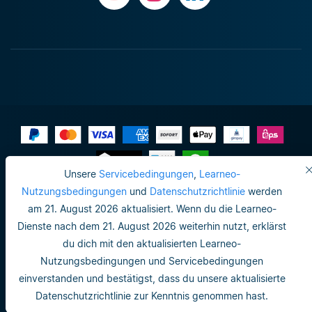
Unsere
Servicebedingungen
,
Learneo-
Impressum
Nutzungsbedingungen
und
Datenschutzrichtlinie
werden
am 21. August 2026 aktualisiert. Wenn du die Learneo-
Datenschutzrichtlinie
Dienste nach dem 21. August 2026 weiterhin nutzt, erklärst
Do not sell or share my personal info
du dich mit den aktualisierten Learneo-
Nutzungsbedingungen und Servicebedingungen
Nutzungsbedingungen
einverstanden und bestätigst, dass du unsere aktualisierte
Datenschutzrichtlinie
Datenschutzrichtlinie zur Kenntnis genommen hast.