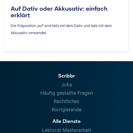
Auf Dativ oder Akkusativ: einfach
erklärt
Die Präposition ‚auf‘ wird teils mit dem Dativ und teils mit dem
Akkusativ verwendet.
Scribbr
Jobs
Häufig gestellte Fragen
Rechtliches
Korrigierende
Alle Dienste
Lektorat Masterarbeit