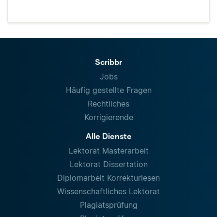
Scribbr
Jobs
Häufig gestellte Fragen
Rechtliches
Korrigierende
Alle Dienste
Lektorat Masterarbeit
Lektorat Dissertation
Diplomarbeit Korrekturlesen
Wissenschaftliches Lektorat
Plagiatsprüfung