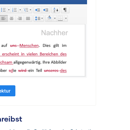
ektur
reibst