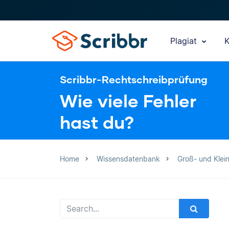
Plagiat
K
Scribbr-Rechtschreibprüfung
Wie viele Fehler
hast du?
Home
Wissensdatenbank
Groß- und Klei