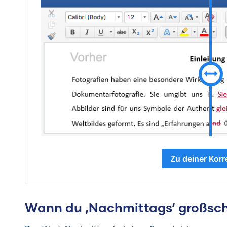
Zu deiner Korr
Wann du ‚Nachmittags‘ großsch