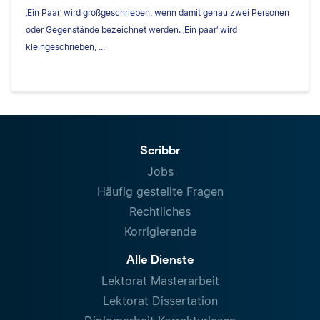
‚Ein Paar‘ wird großgeschrieben, wenn damit genau zwei Personen
oder Gegenstände bezeichnet werden. ‚Ein paar‘ wird
kleingeschrieben, ...
Scribbr
Jobs
Häufig gestellte Fragen
Rechtliches
Korrigierende
Alle Dienste
Lektorat Masterarbeit
Lektorat Dissertation