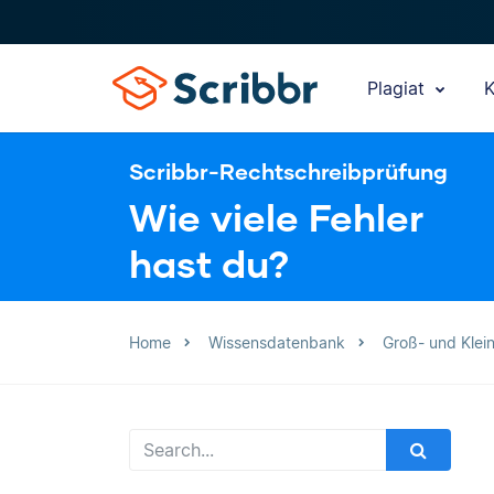
Plagiat
K
Scribbr-Rechtschreibprüfung
Wie viele Fehler
hast du?
Home
Wissensdatenbank
Groß- und Klei