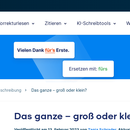
orrekturlesen
Zitieren
KI-Schreibtools
W
nschreibung
Das ganze – groß oder klein?
Das ganze – groß oder kl
Veröffentlicht am 13. Februar 2023 von
Tanja Schrader
. Aktua