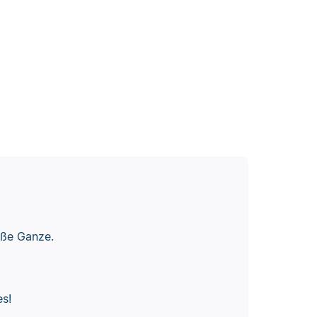
oße Ganze.
es!