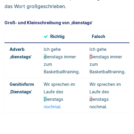
das Wort großgeschrieben.
Groß- und Kleinschreibung von ‚dienstags‘
Richtig
Falsch
Adverb
Ich gehe
Ich gehe
‚dienstags‘
d
ienstags immer
D
ienstags immer
zum
zum
Basketballtraining.
Basketballtraining.
Genitivform
Wir sprechen im
Wir sprechen im
‚Dienstags‘
Laufe des
Laufe des
D
ienstags
d
ienstags
nochmal
.
nochmal.