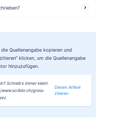
chrieben?
u die Quellenangabe kopieren und
 zitieren“ klicken, um die Quellenangabe
tor hinzuzufügen.
n? Schreib’s immer klein!.
Diesen Artikel
//www.scribbr.ch/gross-
zitieren
in/