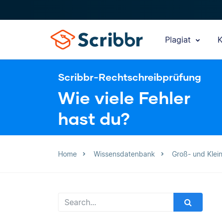
Plagiat
K
Scribbr-Rechtschreibprüfung
Wie viele Fehler
hast du?
Home
Wissensdatenbank
Groß- und Klei