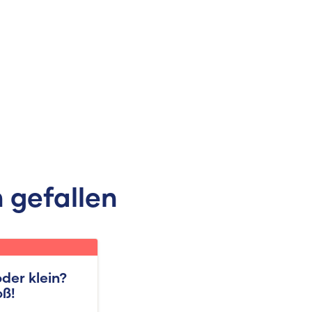
 gefallen
oder klein?
oß!