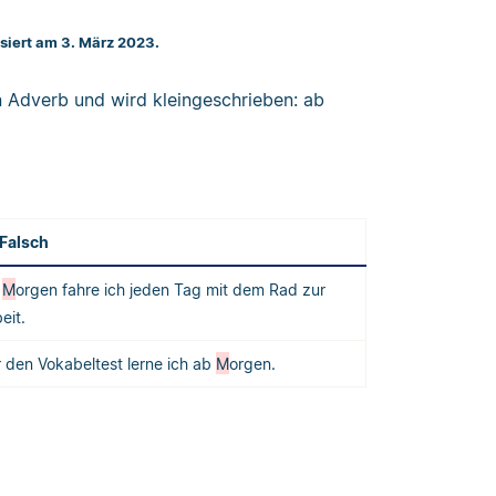
isiert am 3. März 2023.
in Adverb und wird kleingeschrieben: ab
Falsch
b
M
orgen fahre ich jeden Tag mit dem Rad zur
beit.
r den Vokabeltest lerne ich ab
M
orgen.