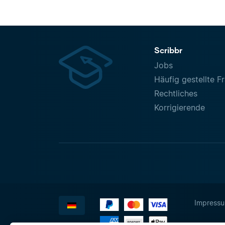
Scribbr
Jobs
Häufig gestellte F
Rechtliches
Korrigierende
Impress