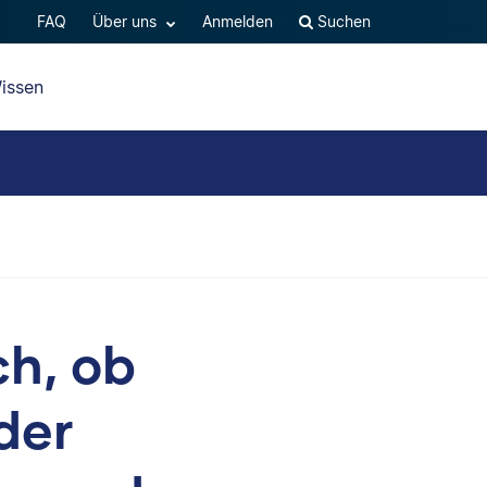
FAQ
Über uns
Anmelden
Suchen
issen
ch, ob
der