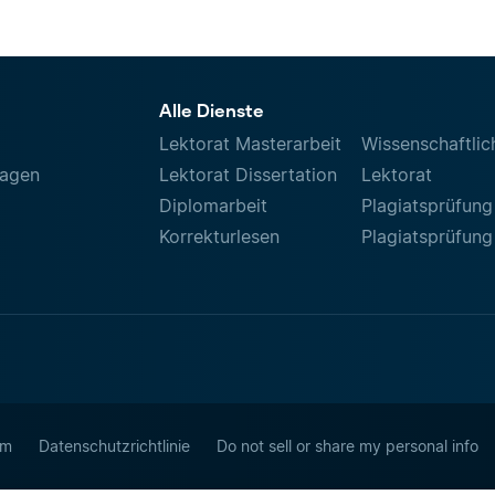
Alle Dienste
Lektorat Masterarbeit
Wissenschaftlic
ragen
Lektorat Dissertation
Lektorat
Diplomarbeit
Plagiatsprüfung
Korrekturlesen
Plagiatsprüfung
um
Datenschutzrichtlinie
Do not sell or share my personal info