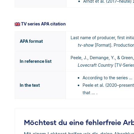
Arndt et al. (2017–heute) z
TV series APA citation
Last name of producer, first initi
APA format
tv-show
[Format]. Producti
Peele, J., Demange, Y., & Green
In reference list
Lovecraft Country
[TV-Series
According to the series … 
In the text
Peele et al. (2020–present
that … .
Möchtest du eine fehlerfreie A
Mit einem Lektorat helfen wir dir, deine Abschlus