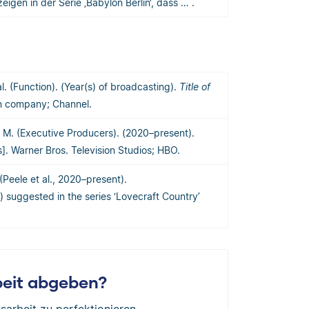
eigen in der Serie ‚Babylon Berlin‘, dass … .
al. (Function). (Year(s) of broadcasting).
Title of
on company; Channel.
, M. (Executive Producers). (2020–present).
]. Warner Bros. Television Studios; HBO.
(Peele et al., 2020–present).
) suggested in the series ‘Lovecraft Country’
rbeit abgeben?
sarbeit zu perfektionieren.