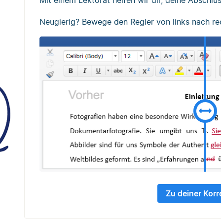
Neugierig? Bewege den Regler von links nach re
Zu deiner Korr