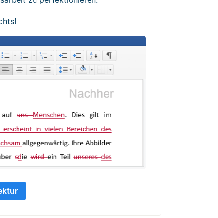
chts!
ektur