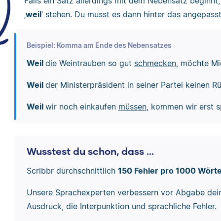
Falls ein Satz allerdings mit dem Nebensatz beginn
‚
weil
‘ stehen. Du musst es dann hinter das angepass
Beispiel: Komma am Ende des Nebensatzes
Weil
die Weintrauben so gut
schmecken
, möchte Mi
Weil
der Ministerpräsident in seiner Partei keinen R
Weil
wir noch einkaufen
müssen
, kommen wir erst 
Wusstest du schon, dass ...
Scribbr durchschnittlich
150 Fehler pro 1000 Wört
Unsere Sprachexperten verbessern vor Abgabe dei
Ausdruck, die Interpunktion und sprachliche Fehler.