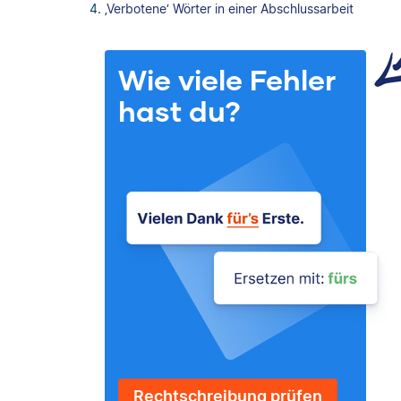
‚Verbotene‘ Wörter in einer Abschlussarbeit
Wie viele Fehler
hast du?
Rechtschreibung prüfen