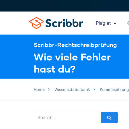
Plagiat
K
Scribbr-Rechtschreibprüfung
Wie viele Fehler
hast du?
Home
Wissensdatenbank
Kommasetzung