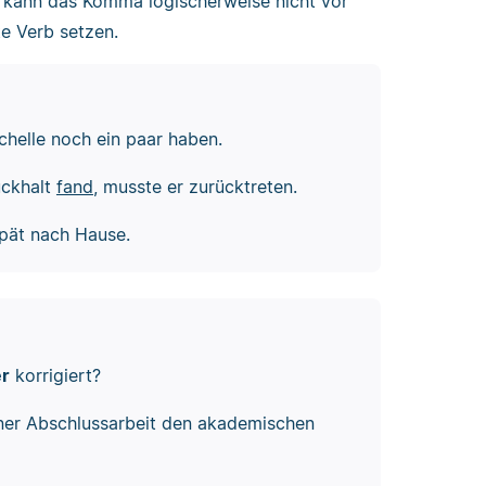
t, kann das Komma logischerweise nicht vor
te Verb setzen.
chelle noch ein paar haben.
ückhalt
fand
, musste er zurücktreten.
spät nach Hause.
er
korrigiert?
ner Abschlussarbeit den akademischen