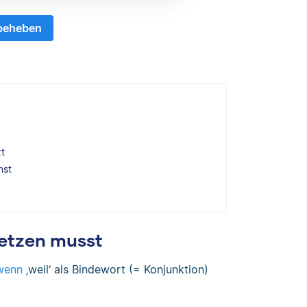
 beheben
zt
nst
setzen musst
wenn
‚weil‘ als Bindewort (= Konjunktion)