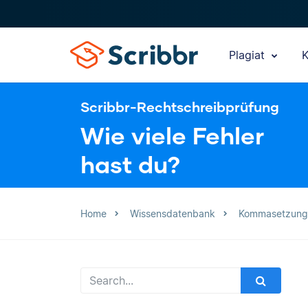
Plagiat
K
Scribbr-Rechtschreibprüfung
Wie viele Fehler
hast du?
Home
Wissensdatenbank
Kommasetzung