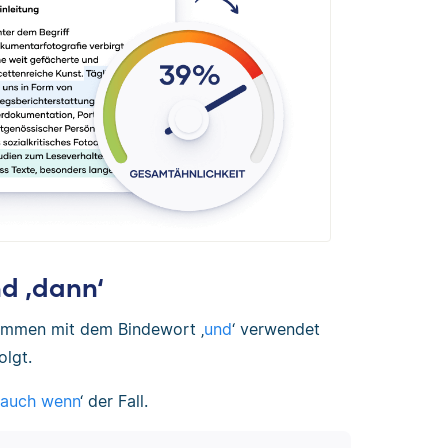
d ‚dann‘
sammen mit dem Bindewort ‚
und
‘ verwendet
olgt.
auch wenn
‘ der Fall.