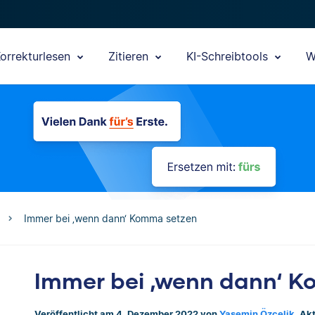
orrekturlesen
Zitieren
KI-Schreibtools
W
Immer bei ‚wenn dann‘ Komma setzen
Immer bei ‚wenn dann‘ 
Veröffentlicht am 4. Dezember 2022 von
Yasemin Özçelik
. Ak