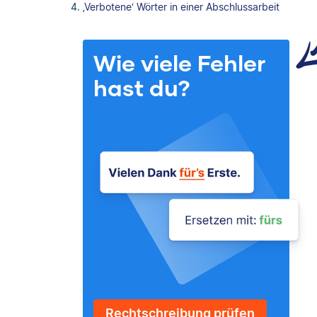
‚Verbotene‘ Wörter in einer Abschlussarbeit
Wie viele Fehler
hast du?
Rechtschreibung prüfen