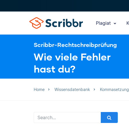
Plagiat
K
Scribbr-Rechtschreibprüfung
Wie viele Fehler
hast du?
Home
Wissensdatenbank
Kommasetzung