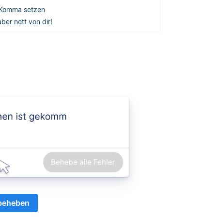
 Komma setzen
aber nett von dir!
 beheben