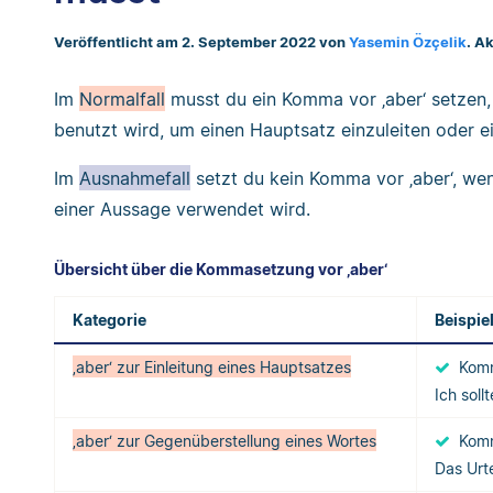
Veröffentlicht am 2. September 2022 von
Yasemin Özçelik
. A
Im
Normalfall
musst du ein Komma vor ‚aber‘ setzen,
benutzt wird, um einen Hauptsatz einzuleiten oder e
Im
Ausnahmefall
setzt du kein Komma vor ‚aber‘, wen
einer Aussage verwendet wird.
Übersicht über die Kommasetzung vor ‚aber‘
Kategorie
Beispie
‚aber‘ zur Einleitung eines Hauptsatzes
Kom
Ich soll
‚aber‘ zur Gegenüberstellung eines Wortes
Kom
Das Urte