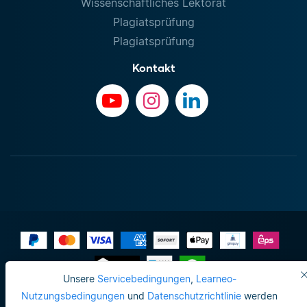
Wissenschaftliches Lektorat
Plagiatsprüfung
Plagiatsprüfung
Kontakt
Unsere
Servicebedingungen
,
Learneo-
Impressum
Nutzungsbedingungen
und
Datenschutzrichtlinie
werden