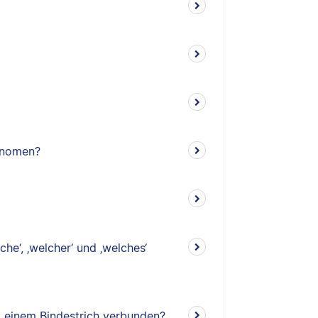
ronomen?
lche‘, ‚welcher‘ und ‚welches‘
t einem Bindestrich verbunden?