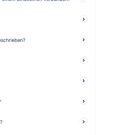
schrieben?
?
n?