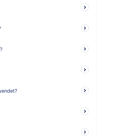
?
n?
wendet?