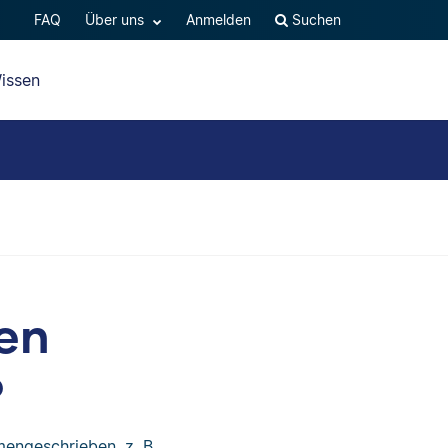
FAQ
Über uns
Anmelden
Suchen
issen
en
?
mengeschrieben, z. B.