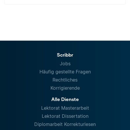
Scribbr
Jobs
Häufig gestellte Fragen
Rechtliches
Korrigierende
Alle Dienste
Lektorat Masterarbeit
Lektorat Dissertation
Diplomarbeit Korrekturlesen