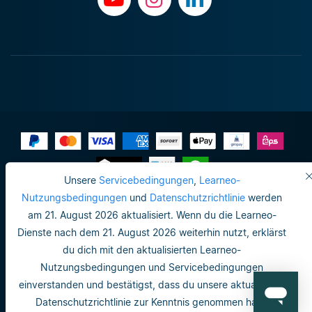
Unsere
Servicebedingungen
,
Learneo-
Impressum
Nutzungsbedingungen
und
Datenschutzrichtlinie
werden
am 21. August 2026 aktualisiert. Wenn du die Learneo-
Datenschutzrichtlinie
Dienste nach dem 21. August 2026 weiterhin nutzt, erklärst
Do not sell or share my personal info
du dich mit den aktualisierten Learneo-
Nutzungsbedingungen und Servicebedingungen
Nutzungsbedingungen
einverstanden und bestätigst, dass du unsere aktualisierte
Datenschutzrichtlinie
Datenschutzrichtlinie zur Kenntnis genommen hast.