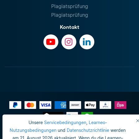
Plagiatsprüfung
Plagiatsprüfung
Kontakt
Unsere
Servicebedingungen
,
Learneo-
Impressum
Nutzungsbedingungen
und
Datenschutzrichtlinie
werden
am 21. August 2026 aktualisiert. Wenn du die Learneo-