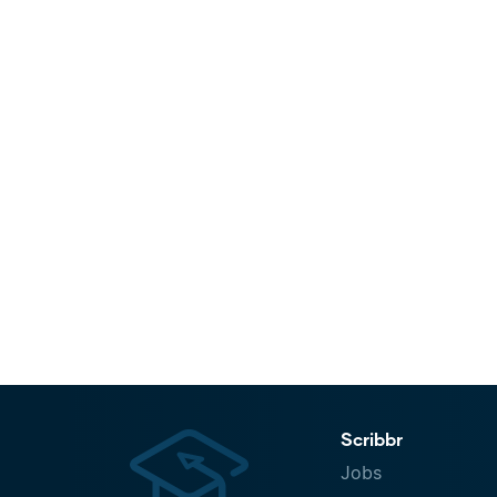
Scribbr
Jobs