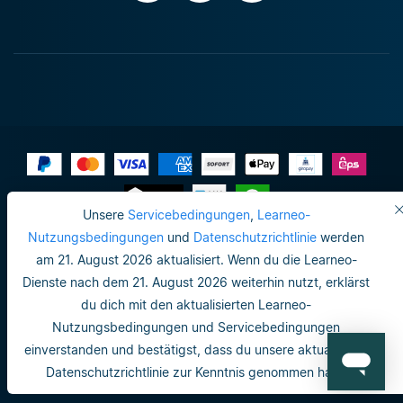
Unsere
Servicebedingungen
,
Learneo-
Impressum
Nutzungsbedingungen
und
Datenschutzrichtlinie
werden
am 21. August 2026 aktualisiert. Wenn du die Learneo-
Datenschutzrichtlinie
Dienste nach dem 21. August 2026 weiterhin nutzt, erklärst
Do not sell or share my personal info
du dich mit den aktualisierten Learneo-
Nutzungsbedingungen und Servicebedingungen
Nutzungsbedingungen
einverstanden und bestätigst, dass du unsere aktualisierte
Datenschutzrichtlinie
Datenschutzrichtlinie zur Kenntnis genommen hast.