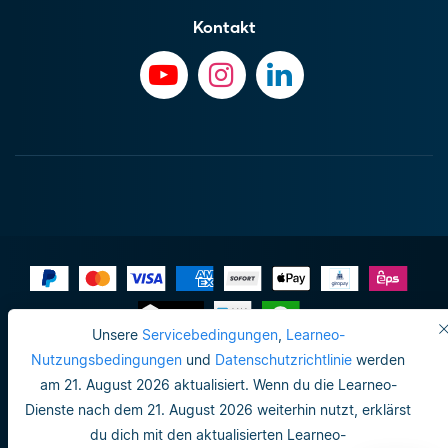
Kontakt
Unsere
Servicebedingungen
,
Learneo-
Impressum
Nutzungsbedingungen
und
Datenschutzrichtlinie
werden
am 21. August 2026 aktualisiert. Wenn du die Learneo-
Datenschutzrichtlinie
Dienste nach dem 21. August 2026 weiterhin nutzt, erklärst
Do not sell or share my personal info
du dich mit den aktualisierten Learneo-