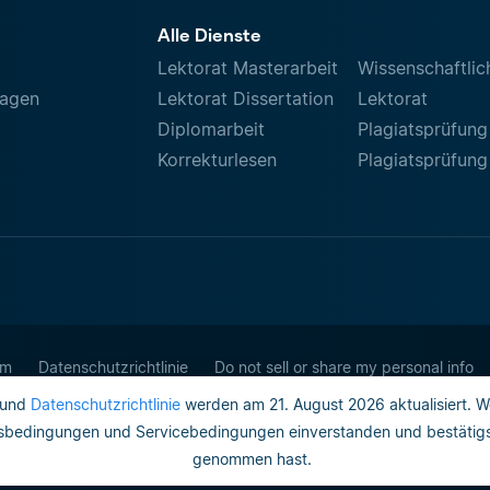
Alle Dienste
Lektorat Masterarbeit
Wissenschaftlic
ragen
Lektorat Dissertation
Lektorat
Diplomarbeit
Plagiatsprüfung
Korrekturlesen
Plagiatsprüfung
um
Datenschutzrichtlinie
Do not sell or share my personal info
und
Datenschutzrichtlinie
werden am 21. August 2026 aktualisiert. W
gsbedingungen und Servicebedingungen einverstanden und bestätigst,
genommen hast.