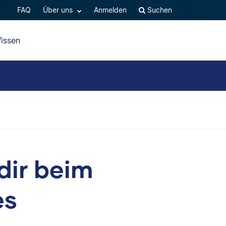
FAQ
Über uns
Anmelden
Suchen
issen
 dir beim
es