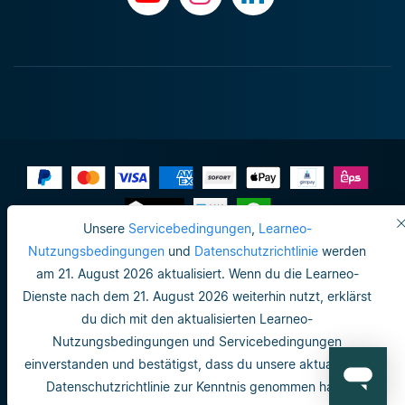
Unsere
Servicebedingungen
,
Learneo-
Impressum
Nutzungsbedingungen
und
Datenschutzrichtlinie
werden
am 21. August 2026 aktualisiert. Wenn du die Learneo-
Datenschutzrichtlinie
Dienste nach dem 21. August 2026 weiterhin nutzt, erklärst
Do not sell or share my personal info
du dich mit den aktualisierten Learneo-
Nutzungsbedingungen und Servicebedingungen
Nutzungsbedingungen
einverstanden und bestätigst, dass du unsere aktualisierte
Datenschutzrichtlinie
Datenschutzrichtlinie zur Kenntnis genommen hast.