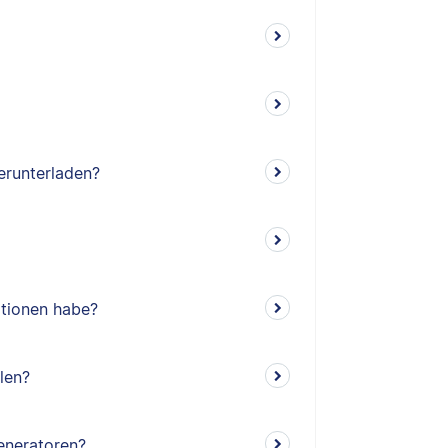
herunterladen?
ationen habe?
len?
Generatoren?