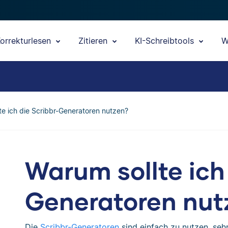
orrekturlesen
Zitieren
KI-Schreibtools
W
te ich die Scribbr-Generatoren nutzen?
Warum sollte ich
Generatoren nut
Die
Scribbr-Generatoren
sind einfach zu nutzen, seh