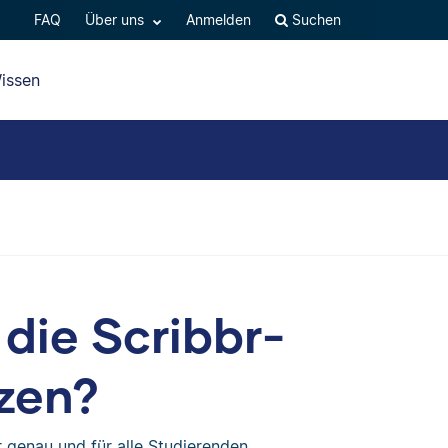
FAQ
Über uns
Anmelden
Suchen
issen
 die Scribbr-
zen?
r genau und für alle Studierenden