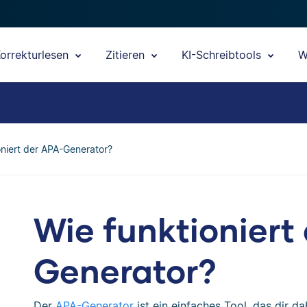
orrekturlesen
Zitieren
KI-Schreibtools
W
oniert der APA-Generator?
Wie funktioniert
Generator?
Der
APA-Generator
ist ein einfaches Tool, das dir d