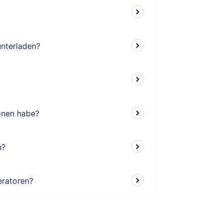
unterladen?
ionen habe?
n?
eratoren?