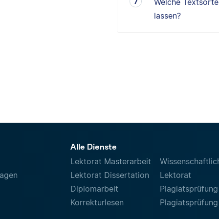
Welche Textsorten
lassen?
Alle Dienste
Lektorat Masterarbeit
Wissenschaftlic
ragen
Lektorat Dissertation
Lektorat
Diplomarbeit
Plagiatsprüfung
Korrekturlesen
Plagiatsprüfung