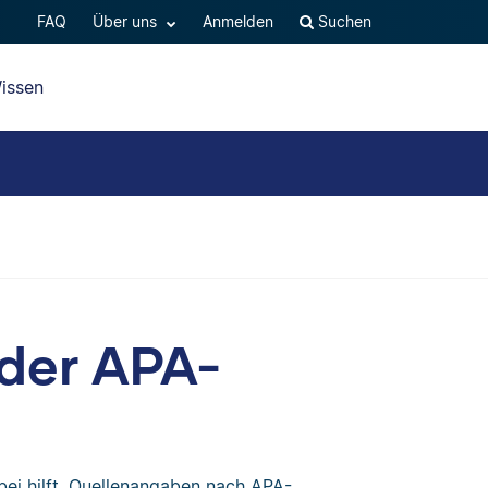
FAQ
Über uns
Anmelden
Suchen
issen
 der APA-
abei hilft, Quellenangaben nach APA-