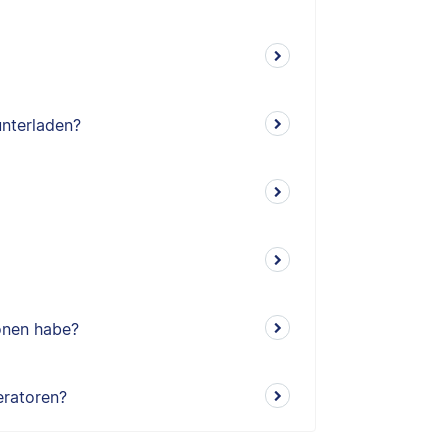
unterladen?
ionen habe?
eratoren?