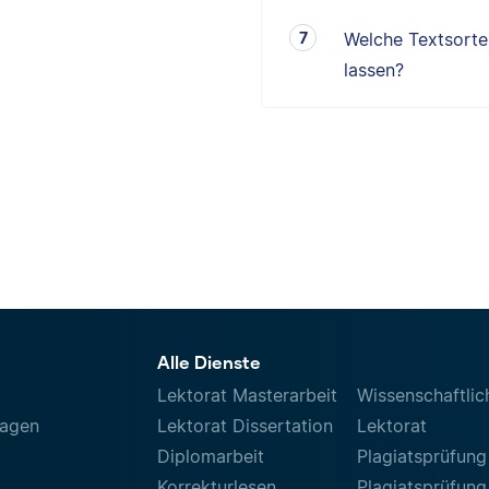
Welche Textsorten
lassen?
Alle Dienste
Lektorat Masterarbeit
Wissenschaftlic
ragen
Lektorat Dissertation
Lektorat
Diplomarbeit
Plagiatsprüfung
Korrekturlesen
Plagiatsprüfung