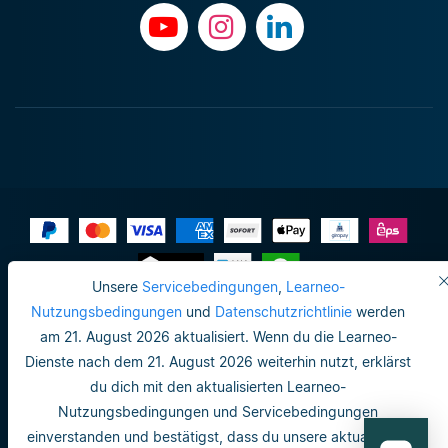
Unsere
Servicebedingungen
,
Learneo-
Impressum
Nutzungsbedingungen
und
Datenschutzrichtlinie
werden
am 21. August 2026 aktualisiert. Wenn du die Learneo-
Datenschutzrichtlinie
Dienste nach dem 21. August 2026 weiterhin nutzt, erklärst
Do not sell or share my personal info
du dich mit den aktualisierten Learneo-
Nutzungsbedingungen und Servicebedingungen
Nutzungsbedingungen
einverstanden und bestätigst, dass du unsere aktualisierte