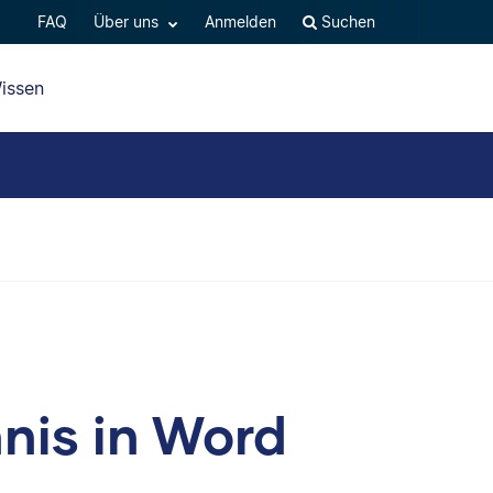
FAQ
Über uns
Anmelden
Suchen
issen
hnis in Word