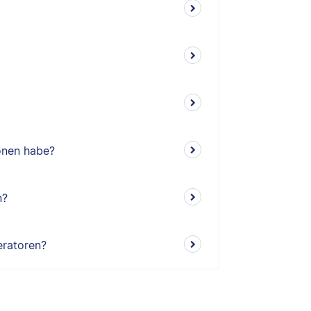
ionen habe?
n?
eratoren?