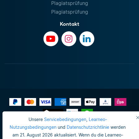
Plagiatsprüfung
Plagiatsprüfung
Kontakt
Unsere
Servicebedingungen
,
Learneo-
Impressum
Nutzungsbedingungen
und
Datenschutzrichtlinie
werden
am 21. August 2026 aktualisiert. Wenn du die Learneo-
Datenschutzrichtlinie